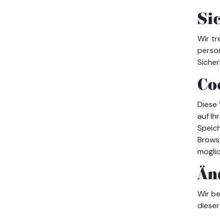
Si
Wir tr
perso
Siche
Co
Diese
auf Ih
Speich
Browse
möglic
Än
Wir be
dieser