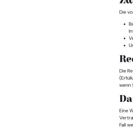
Zw
Die vo
B
I
V
U
Re
Die R
(Erfül
wenn S
Da
Eine W
Vertra
Fall w