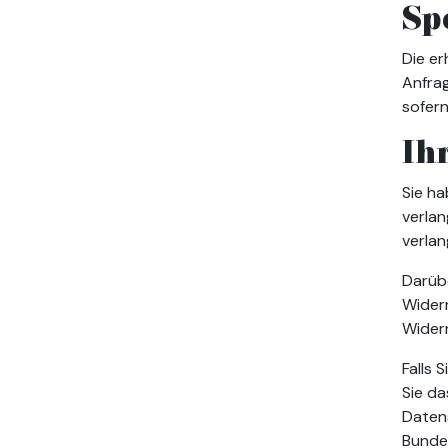
Sp
Die er
Anfrag
sofer
Ih
Sie h
verlan
verla
Darübe
Widerr
Widerr
Falls 
Sie da
Daten
Bunde