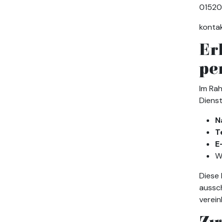
0152
konta
Er
pe
Im Ra
Dienst
N
T
E
W
Diese 
aussch
verein