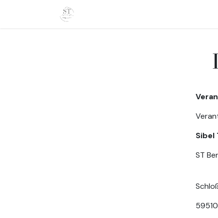
Zum Inhalt springen
Home
Kontakt
Leistungen
Übe
Veran
Verant
Sibel
ST Ber
Schloß
59510